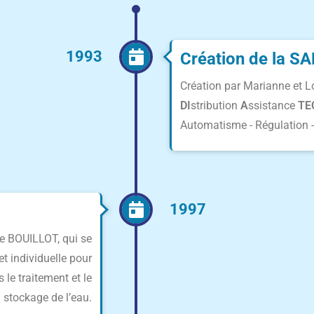
1993
Création de la 
Création par Marianne et L
DI
stribution
A
ssistance
TE
Automatisme - Régulation 
1997
e BOUILLOT, qui se
et individuelle pour
 le traitement et le
stockage de l’eau.