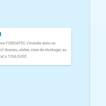
t
nce FORDIATEC s’installe dans un
 (bureau, atelier, zone de stockage) au
urat à TOULOUSE.